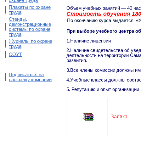
охране труда
Плакаты по охране
Объем учебных занятий — 40 час
труда
Стоимость обучения 180
Стенды,
По окончанию курса выдается «Уд
демонстрационные
системы по охране
При выборе учебного центра о
труда
1.Наличие лицензии
Журналы по охране
труда
2.Наличие свидетельства об уве
СОУТ
деятельность на территории Сам
развития.
3.Все члены комиссии должны име
Подписаться на
рассылку компании
4.Учебные классы должны соотве
5. Репутацию и опыт организации 
Заявка