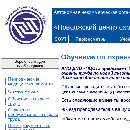
Автономная некоммерческая орга
«Поволжский центр охр
СОУТ
Профосмотры
Учеб
Обучение по охран
Версия сайта для
слабовидящих
АНО ДПО «ПЦОТ» предлагает В
охраны труда по новой льготн
Возможно дополнительное сни
Периодические
медицинские осмотры
Обучение проводится в учебных 
центра высококвалифицированные
Оценка Рисков
Обучение по охране
Есть следующие варианты пров
труда
-выезд преподавателя в вашу 
Сервисное
обслуживание по охране
-обучение в наших учебных ауд
труда
Пакет документов по