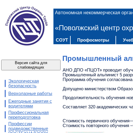
Автономная некоммерческая орга
«Поволжский центр охр
СОУТ
Профосмотры
Учеб
Промышленный ал
Версия сайта для
слабовидящих
АНО ДПО «ПЦОТ» проводит обучен
Промышленный альпинист 5 разр
Программа обучения согласована
Экологическая
безопасность
Допущено министерством Образова
Верхолазные работы
Продолжительность обучения нов
Ежегодные занятия с
водителями
Составляет 320 академических час
Профессиональная
переподготовка
Стоимость первичного обучения—
Профессии
Стоимость повторного обучения –
подведомственные