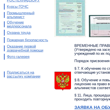
РОСТЕХНАДЗОРУ
Курсы ГОЧС
Промышленный
альпинист
Обучение
медперсонала
Охрана труда
Пожарная безопасность
ВРЕМЕННЫЕ ПРАВ
Оказание первой
(Утверждено на зас
доврачебной помощи
учреждений по их по
Фото галерея
Порядок присвоения
§ 7. К обучению по
Подписаться на
отвечающие установ
рассылку компании
§ 8. Обучение и по
лицензию на право 
альпинистов соотве
§ 11. Лица, прошедш
проходить повторную
ЗАЯВКА НА ОБ