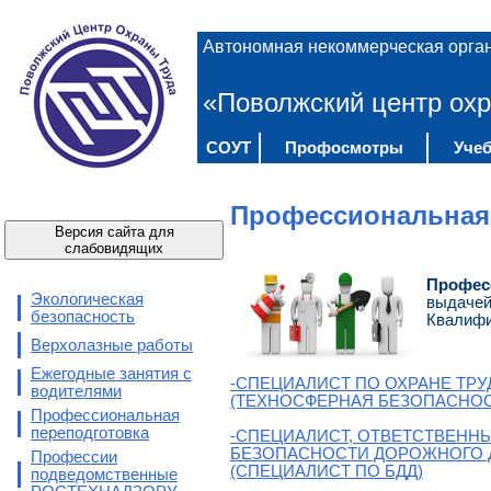
Автономная некоммерческая орга
«Поволжский центр охр
СОУТ
Профосмотры
Учеб
Профессиональная
Версия сайта для
слабовидящих
Профес
Экологическая
выдачей
безопасность
Квалифи
Верхолазные работы
Ежегодные занятия с
-СПЕЦИАЛИСТ ПО ОХРАНЕ ТРУ
водителями
(ТЕХНОСФЕРНАЯ БЕЗОПАСНОС
Профессиональная
переподготовка
-CПЕЦИАЛИСТ, ОТВЕТСТВЕНН
БЕЗОПАСНОСТИ ДОРОЖНОГО
Профессии
(СПЕЦИАЛИСТ ПО БДД)
подведомственные