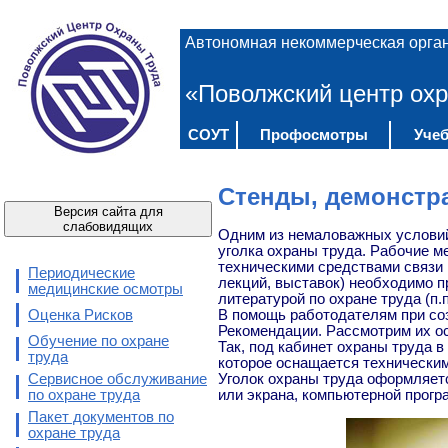
Автономная некоммерческая орга
«Поволжский центр охр
СОУТ
Профосмотры
Учеб
Стенды, демонстр
Версия сайта для
слабовидящих
Одним из немаловажных условий
уголка охраны труда. Рабочие м
техническими средствами связи 
Периодические
лекций, выставок) необходимо п
медицинские осмотры
литературой по охране труда (п.п
Оценка Рисков
В помощь работодателям при со
Рекомендации. Рассмотрим их о
Обучение по охране
Так, под кабинет охраны труда 
труда
которое оснащается технически
Сервисное обслуживание
Уголок охраны труда оформляетс
по охране труда
или экрана, компьютерной прогр
Пакет документов по
охране труда