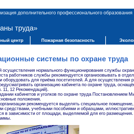
низация дополнительного профессионального образования
аны труда»
ный центр
Пожарная безопасность
Эколо
ационные системы по охране труда
 осуществления нормального функционирования службы охраны
еста работников службы рекомендуется организовывать в отде
и оборудовать для приёма посетителей. А для осуществления р
редусматривать организацию кабинета по охране труда, оснащё
. 11, 12 Рекомендаций).
здании кабинетов и уголков по охране труда Постановлением М
сновные положения.
в организации рекомендуется выделять специальное помещение, 
ми средствами, учебными пособиями и образцами, иллюстратив
я в зависимости от площади, выделяемой для его размещения. 
аммы.