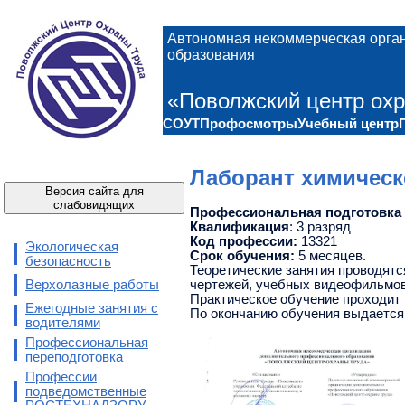
Автономная некоммерческая орга
образования
«Поволжский центр охр
СОУТ
Профосмотры
Учебный центр
Лаборант химическ
Версия сайта для
слабовидящих
Профессиональная подготовка
Квалификация
: 3 разряд
Код профессии:
13321
Экологическая
Срок обучения:
5 месяцев.
безопасность
Теоретические занятия проводятс
Верхолазные работы
чертежей, учебных видеофильмов,
Практическое обучение проходит
Ежегодные занятия с
По окончанию обучения выдается
водителями
Профессиональная
переподготовка
Профессии
подведомственные