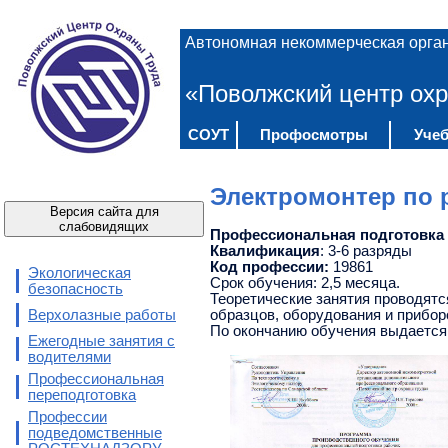
Автономная некоммерческая орга
«Поволжский центр охр
СОУТ
Профосмотры
Учеб
Электромонтер по 
Версия сайта для
слабовидящих
Профессиональная подготовка
Квалификация
: 3-6 разряды
Код профессии:
19861
Экологическая
Срок обучения: 2,5 месяца.
безопасность
Теоретические занятия проводятс
Верхолазные работы
образцов, оборудования и прибор
По окончанию обучения выдается
Ежегодные занятия с
водителями
Профессиональная
переподготовка
Профессии
подведомственные